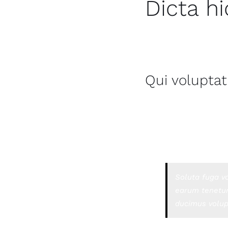
Dicta h
Duis aute irure dolor i
Excepteur sint occaec
Qui voluptat
Consequatur modi et s
Labore sunt esse illu
laborum aut nostrum. 
Soluta fuga vo
earum tenetur
ducimus volu