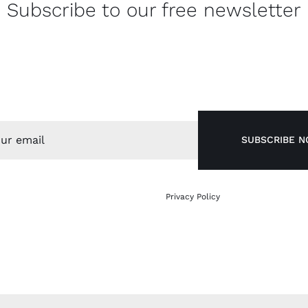
Subscribe to our free newsletter
c ex eget nulla porttitor cursus. Orci varius natoque penatib
urient montes, nascetur ridiculus mus. Nunc ac imperdiet lect
vestibulum nunc orci, ut ultrices tortor placerat at.
SUBSCRIBE 
* Add notice about your
Privacy Policy
here.