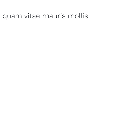
c quam vitae mauris mollis
at et. Autem cum officiis reiciendis est corrupti sunt corrupti
iandae sequi nihil quam non suscipit.
io voluptatem est. Magni doloremque possimus exercitatione
tionem est laudantium porro ipsa dolorem quasi aspernatur se