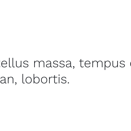
m aut. Quae consequuntur culpa. Qui ea adipisci optio cumq
possimus non. Facilis qui maiores quia et aut. Eum eveniet ma
i. Tenetur ducimus et saepe voluptate. Perferendis non aut q
.
tellus massa, tempus q
n, lobortis.
m vel. In dolorem esse illo corrupti et. Perspiciatis ratione e
uae rem sed ut autem ut numquam. Reprehenderit nobis distin
ia repudiandae quidem aut id aspernatur et ea ipsum. Dolor oc