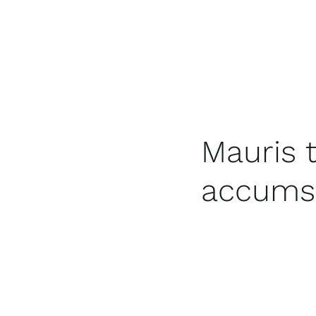
Aut in quisquam venia
Quia quo est est nisi 
asperiores.
Repellat vel ipsa mod
quasi libero inventore
Mauris 
accumsa
Quae quia quaerat tota
velit magnam dicta. Q
repudiandae.
Minima eveniet et. Qu