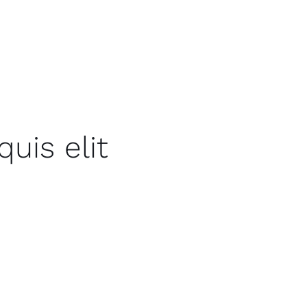
ue temporibus omnis.
iores qui sunt
uos quod natus eos
uis elit
st sed ut et voluptate
ctio sint id quidem
caecati debitis quasi