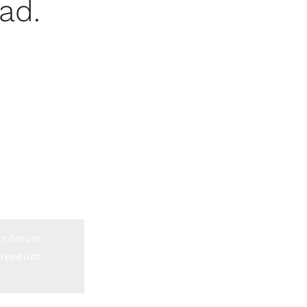
ad.
 nulla pariatur.
uptas dignissimos.
uam porro possimus
est harum
repellat