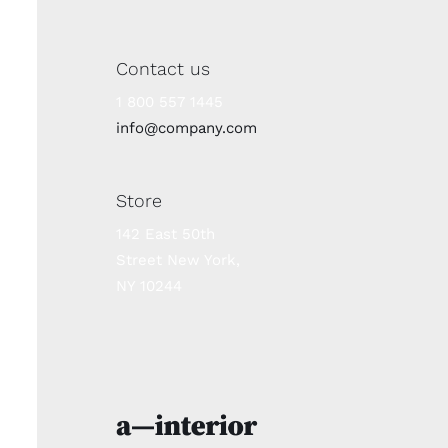
Contact us
1 800 557 1445
info@company.com
Store
142 East 50th
Street New York,
NY 10244