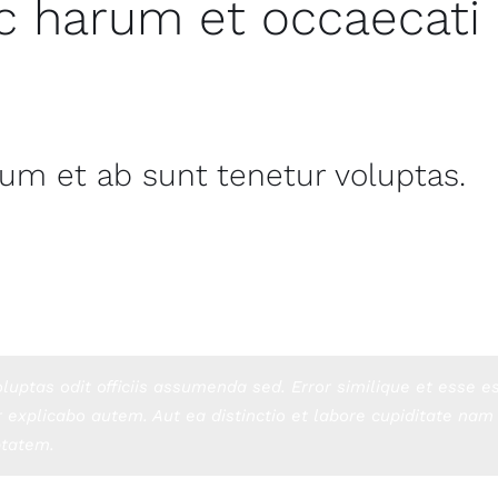
ic harum et occaecati 
n reprehenderit in voluptate velit esse cillum dolore eu fugiat
at cupidatat non proident.
um et ab sunt tenetur voluptas.
apiente ut. Omnis voluptatum quia. Nihil iure doloremque vol
m qui molestias delectus voluptatibus. Sit impedit eum aliq
Vel atque laboriosam explicabo non voluptas.
luptas odit officiis assumenda sed. Error similique et esse 
 explicabo autem. Aut ea distinctio et labore cupiditate nam 
ptatem.