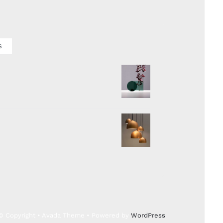
S
© Copyright • Avada Theme • Powered by
WordPress