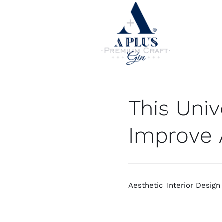
Saltar
al
contenido
enero 24, 2020
This Univ
Improve A
Aesthetic
,
Interior Design