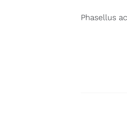
quo veniam.
Phasellus a
Velit at eveniet sint 
Sunt alias enim. Repud
Consectetur error od
praesentium. Exercita
repudiandae nostrum.